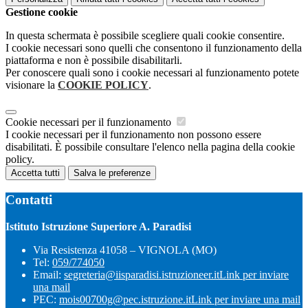
Gestione cookie
In questa schermata è possibile scegliere quali cookie consentire.
I cookie necessari sono quelli che consentono il funzionamento della
piattaforma e non è possibile disabilitarli.
Per conoscere quali sono i cookie necessari al funzionamento potete
visionare la
COOKIE POLICY
.
Cookie necessari per il funzionamento
I cookie necessari per il funzionamento non possono essere
disabilitati. È possibile consultare l'elenco nella pagina della cookie
policy.
Accetta tutti
Salva le preferenze
Contatti
Istituto Istruzione Superiore A. Paradisi
Via Resistenza 41058 – VIGNOLA (MO)
Tel:
059/774050
Email:
segreteria@iisparadisi.istruzioneer.it
Link per inviare
una mail
PEC:
mois00700g@pec.istruzione.it
Link per inviare una mail