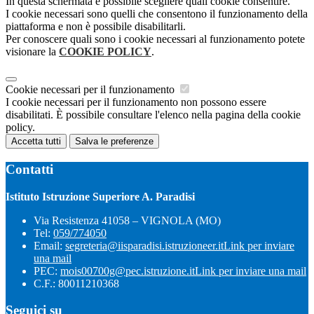
In questa schermata è possibile scegliere quali cookie consentire.
I cookie necessari sono quelli che consentono il funzionamento della
piattaforma e non è possibile disabilitarli.
Per conoscere quali sono i cookie necessari al funzionamento potete
visionare la
COOKIE POLICY
.
Cookie necessari per il funzionamento
I cookie necessari per il funzionamento non possono essere
disabilitati. È possibile consultare l'elenco nella pagina della cookie
policy.
Accetta tutti
Salva le preferenze
Contatti
Istituto Istruzione Superiore A. Paradisi
Via Resistenza 41058 – VIGNOLA (MO)
Tel:
059/774050
Email:
segreteria@iisparadisi.istruzioneer.it
Link per inviare
una mail
PEC:
mois00700g@pec.istruzione.it
Link per inviare una mail
C.F.: 80011210368
Seguici su