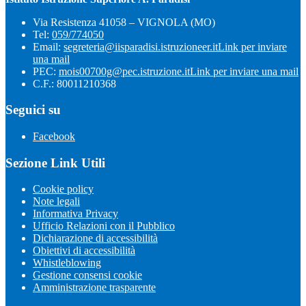
Via Resistenza 41058 – VIGNOLA (MO)
Tel:
059/774050
Email:
segreteria@iisparadisi.istruzioneer.it
Link per inviare
una mail
PEC:
mois00700g@pec.istruzione.it
Link per inviare una mail
C.F.: 80011210368
Seguici su
Facebook
Sezione Link Utili
Cookie policy
Note legali
Informativa Privacy
Ufficio Relazioni con il Pubblico
Dichiarazione di accessibilità
Obiettivi di accessibilità
Whistleblowing
Gestione consensi cookie
Amministrazione trasparente