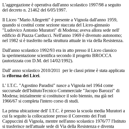
L'aggregazione è operativa dall'anno scolastico 1997/98 a seguito
del decreto n. 21462 del 6/05/1997.
Il Liceo "Mario Allegretti" è presente a Vignola dall'anno 1959,
quando si costituì come sezione staccata del Liceo-ginnasio
"Ludovico Antonio Muratori" di Modena; aveva allora sede nell'
edificio di Piazza Carducci. Nell'anno 1969 è divenuto autonomo;
nel 1982 si è trasferito nella struttura attuale in via della Resistenza.
Dall'anno scolastico 1992/93 era in atto presso il Liceo classico
la sperimentazione scientifica secondo il progetto BROCCA
(autorizzata con D.M. del 14/02/1992).
Dall' anno scolastico 2010/2011 per le classi prime è stata applicata
la
riforma dei Licei
.
L' I.T.C. "Agostino Paradisi" nasce a Vignola nel 1964 come
succursale dell'IstitutoTecnico Commerciale "Jacopo Barozzi" di
Modena; inizialmente si costituisce il solo biennio, ma già nel
1966/67 si completa l'intero corso di studi.
La prima ubicazione dell' I.T.C. è presso la scuola media Muratori a
cui fa seguito la collocazione presso il Convento dei Frati
Cappuccini di Vignola, mentre nell'anno scolastico 1976/77 l'Istituto
si trasferisce nell'attuale sede di Via della Resistenza e diventa