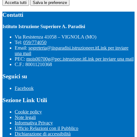
Accetta tutti
Salva le preferenze
Contatti
Istituto Istruzione Superiore A. Paradisi
Via Resistenza 41058 – VIGNOLA (MO)
Tel:
059/774050
Email:
segreteria@iisparadisi.istruzioneer.it
Link per inviare
una mail
PEC:
mois00700g@pec.istruzione.it
Link per inviare una mail
C.F.: 80011210368
Seguici su
Facebook
Sezione Link Utili
Cookie policy
Note legali
Informativa Privacy
Ufficio Relazioni con il Pubblico
Dichiarazione di accessibilità