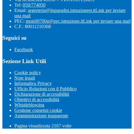
Tel:
059/774050
Email:
segreteria@iisparadisi.istruzioneer.it
Link per inviare
una mail
PEC:
mois00700g@pec.istruzione.it
Link per inviare una mail
C.F.: 80011210368
Seguici su
Facebook
Sezione Link Utili
Cookie policy
Note legali
Informativa Privacy
Ufficio Relazioni con il Pubblico
Dichiarazione di accessibilità
Obiettivi di accessibilità
Whistleblowing
Gestione consensi cookie
Amministrazione trasparente
Pagina visualizzata
2167
volte