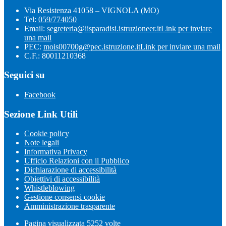
Via Resistenza 41058 – VIGNOLA (MO)
Tel:
059/774050
Email:
segreteria@iisparadisi.istruzioneer.it
Link per inviare
una mail
PEC:
mois00700g@pec.istruzione.it
Link per inviare una mail
C.F.: 80011210368
Seguici su
Facebook
Sezione Link Utili
Cookie policy
Note legali
Informativa Privacy
Ufficio Relazioni con il Pubblico
Dichiarazione di accessibilità
Obiettivi di accessibilità
Whistleblowing
Gestione consensi cookie
Amministrazione trasparente
Pagina visualizzata
5252
volte