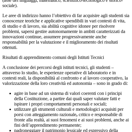
(asse dei linguaggi, matematico, scientifico-tecnologico e storico-
sociale).
Le aree di indirizzo hanno l’obiettivo di far acquisire agli studenti sia
conoscenze teoriche e applicative spendibili in vari contesti di vita,
di studio e di lavoro, sia abilità cognitive idonee per risolvere
problemi, sapersi gestire autonomamente in ambiti caratterizzati da
innovazioni continue, assumere progressivamente anche
responsabilità per la valutazione e il miglioramento dei risultati
ottenuti.
Risultati di apprendimento comuni degli Istituti Tecnici
A conclusione dei percorsi degli istituti tecnici, gli studenti –
attraverso lo studio, le esperienze operative di laboratorio e in
contesti reali, la disponibilità al confronto e al lavoro cooperativo, la
valorizzazione della loro creatività ed autonomia – sono in grado di:
agire in base ad un sistema di valori coerenti con i principi
della Costituzione, a partire dai quali saper valutare fatti e
ispirare i propri comportamenti personali e sociali;
utilizzare gli strumenti culturali e metodologici acquisiti per
porsi con atteggiamento razionale
,
critico e responsabile di
fronte alla realtà, ai suoi fenomeni e ai suoi problemi, anche ai
fini dell’apprendimento permanente;
padroneggiare il patrimonio lessicale ed espressivo della