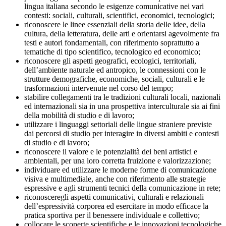
lingua italiana secondo le esigenze comunicative nei vari
contesti: sociali, culturali, scientifici, economici, tecnologici;
riconoscere le linee essenziali della storia delle idee, della
cultura, della letteratura, delle arti e orientarsi agevolmente fra
testi e autori fondamentali, con riferimento soprattutto a
tematiche di tipo scientifico, tecnologico ed economico;
riconoscere gli aspetti geografici, ecologici, territoriali,
dell’ambiente naturale ed antropico, le connessioni con le
strutture demografiche, economiche, sociali, culturali e le
trasformazioni intervenute nel corso del tempo;
stabilire collegamenti tra le tradizioni culturali locali, nazionali
ed internazionali sia in una prospettiva interculturale sia ai fini
della mobilità di studio e di lavoro;
utilizzare i linguaggi settoriali delle lingue straniere previste
dai percorsi di studio per interagire in diversi ambiti e contesti
di studio e di lavoro;
riconoscere il valore e le potenzialità dei beni artistici e
ambientali, per una loro corretta fruizione e valorizzazione;
individuare ed utilizzare le moderne forme di comunicazione
visiva e multimediale, anche con riferimento alle strategie
espressive e agli strumenti tecnici della comunicazione in rete;
riconosceregli aspetti comunicativi, culturali e relazionali
dell’espressività corporea ed esercitare in modo efficace la
pratica sportiva per il benessere individuale e collettivo;
collocare le scoperte scientifiche e le innovazioni tecnologiche