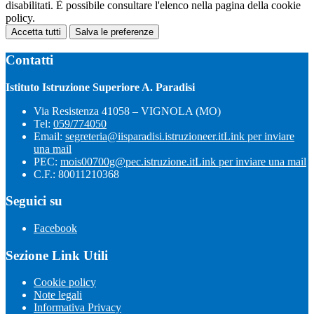
disabilitati. È possibile consultare l'elenco nella pagina della cookie
policy.
Accetta tutti
Salva le preferenze
Contatti
Istituto Istruzione Superiore A. Paradisi
Via Resistenza 41058 – VIGNOLA (MO)
Tel:
059/774050
Email:
segreteria@iisparadisi.istruzioneer.it
Link per inviare
una mail
PEC:
mois00700g@pec.istruzione.it
Link per inviare una mail
C.F.: 80011210368
Seguici su
Facebook
Sezione Link Utili
Cookie policy
Note legali
Informativa Privacy