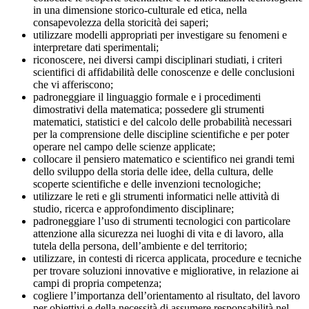
in una dimensione storico-culturale ed etica, nella
consapevolezza della storicità dei saperi;
utilizzare modelli appropriati per investigare su fenomeni e
interpretare dati sperimentali;
riconoscere, nei diversi campi disciplinari studiati, i criteri
scientifici di affidabilità delle conoscenze e delle conclusioni
che vi afferiscono;
padroneggiare il linguaggio formale e i procedimenti
dimostrativi della matematica; possedere gli strumenti
matematici, statistici e del calcolo delle probabilità necessari
per la comprensione delle discipline scientifiche e per poter
operare nel campo delle scienze applicate;
collocare il pensiero matematico e scientifico nei grandi temi
dello sviluppo della storia delle idee, della cultura, delle
scoperte scientifiche e delle invenzioni tecnologiche;
utilizzare le reti e gli strumenti informatici nelle attività di
studio, ricerca e approfondimento disciplinare;
padroneggiare l’uso di strumenti tecnologici con particolare
attenzione alla sicurezza nei luoghi di vita e di lavoro, alla
tutela della persona, dell’ambiente e del territorio;
utilizzare, in contesti di ricerca applicata, procedure e tecniche
per trovare soluzioni innovative e migliorative, in relazione ai
campi di propria competenza;
cogliere l’importanza dell’orientamento al risultato, del lavoro
per obiettivi e della necessità di assumere responsabilità nel