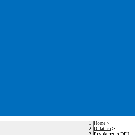
Home
>
Didattica
>
Regolamento DDI