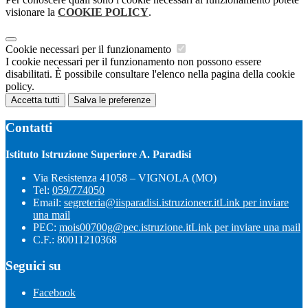
visionare la
COOKIE POLICY
.
Cookie necessari per il funzionamento
I cookie necessari per il funzionamento non possono essere
disabilitati. È possibile consultare l'elenco nella pagina della cookie
policy.
Accetta tutti
Salva le preferenze
Contatti
Istituto Istruzione Superiore A. Paradisi
Via Resistenza 41058 – VIGNOLA (MO)
Tel:
059/774050
Email:
segreteria@iisparadisi.istruzioneer.it
Link per inviare
una mail
PEC:
mois00700g@pec.istruzione.it
Link per inviare una mail
C.F.: 80011210368
Seguici su
Facebook