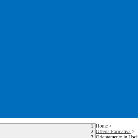
Home
>
Offerta Formativa
>
Orientamento in Usci