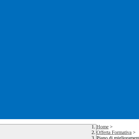
Home
>
Offerta Formativa
>
Piano di miglioramen