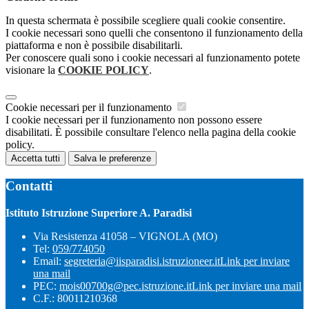
In questa schermata è possibile scegliere quali cookie consentire.
I cookie necessari sono quelli che consentono il funzionamento della
piattaforma e non è possibile disabilitarli.
Per conoscere quali sono i cookie necessari al funzionamento potete
visionare la
COOKIE POLICY
.
Cookie necessari per il funzionamento
I cookie necessari per il funzionamento non possono essere
disabilitati. È possibile consultare l'elenco nella pagina della cookie
policy.
Accetta tutti
Salva le preferenze
Contatti
Istituto Istruzione Superiore A. Paradisi
Via Resistenza 41058 – VIGNOLA (MO)
Tel:
059/774050
Email:
segreteria@iisparadisi.istruzioneer.it
Link per inviare
una mail
PEC:
mois00700g@pec.istruzione.it
Link per inviare una mail
C.F.: 80011210368