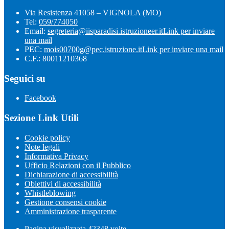
Via Resistenza 41058 – VIGNOLA (MO)
Tel:
059/774050
Email:
segreteria@iisparadisi.istruzioneer.it
Link per inviare
una mail
PEC:
mois00700g@pec.istruzione.it
Link per inviare una mail
C.F.: 80011210368
Seguici su
Facebook
Sezione Link Utili
Cookie policy
Note legali
Informativa Privacy
Ufficio Relazioni con il Pubblico
Dichiarazione di accessibilità
Obiettivi di accessibilità
Whistleblowing
Gestione consensi cookie
Amministrazione trasparente
Pagina visualizzata
42348
volte