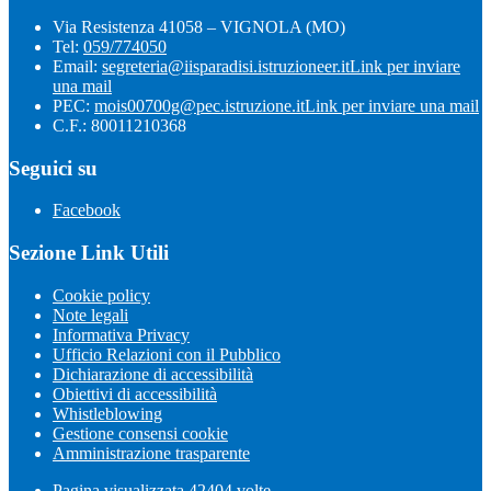
Via Resistenza 41058 – VIGNOLA (MO)
Tel:
059/774050
Email:
segreteria@iisparadisi.istruzioneer.it
Link per inviare
una mail
PEC:
mois00700g@pec.istruzione.it
Link per inviare una mail
C.F.: 80011210368
Seguici su
Facebook
Sezione Link Utili
Cookie policy
Note legali
Informativa Privacy
Ufficio Relazioni con il Pubblico
Dichiarazione di accessibilità
Obiettivi di accessibilità
Whistleblowing
Gestione consensi cookie
Amministrazione trasparente
Pagina visualizzata
42404
volte