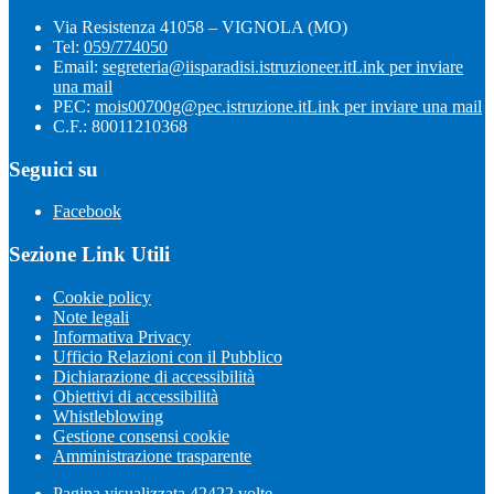
Via Resistenza 41058 – VIGNOLA (MO)
Tel:
059/774050
Email:
segreteria@iisparadisi.istruzioneer.it
Link per inviare
una mail
PEC:
mois00700g@pec.istruzione.it
Link per inviare una mail
C.F.: 80011210368
Seguici su
Facebook
Sezione Link Utili
Cookie policy
Note legali
Informativa Privacy
Ufficio Relazioni con il Pubblico
Dichiarazione di accessibilità
Obiettivi di accessibilità
Whistleblowing
Gestione consensi cookie
Amministrazione trasparente
Pagina visualizzata
42422
volte