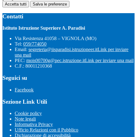
Accetta tutti
Salva le preferenze
Contatti
Istituto Istruzione Superiore A. Paradisi
Via Resistenza 41058 – VIGNOLA (MO)
Tel:
059/774050
Email:
segreteria@iisparadisi.istruzioneer.it
Link per inviare
una mail
PEC:
mois00700g@pec.istruzione.it
Link per inviare una mail
C.F.: 80011210368
Seguici su
Facebook
Sezione Link Utili
Cookie policy
Note legali
Informativa Privacy
Ufficio Relazioni con il Pubblico
Dichiarazione di accessibilità