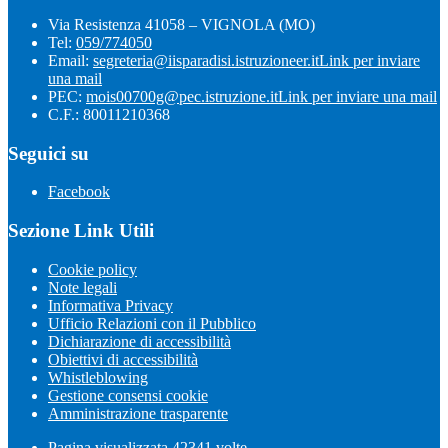
Via Resistenza 41058 – VIGNOLA (MO)
Tel:
059/774050
Email:
segreteria@iisparadisi.istruzioneer.it
Link per inviare
una mail
PEC:
mois00700g@pec.istruzione.it
Link per inviare una mail
C.F.: 80011210368
Seguici su
Facebook
Sezione Link Utili
Cookie policy
Note legali
Informativa Privacy
Ufficio Relazioni con il Pubblico
Dichiarazione di accessibilità
Obiettivi di accessibilità
Whistleblowing
Gestione consensi cookie
Amministrazione trasparente
Pagina visualizzata
42341
volte