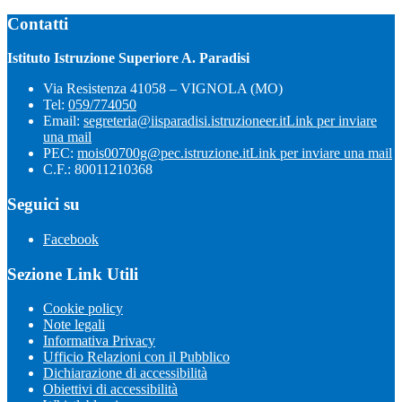
Contatti
Istituto Istruzione Superiore A. Paradisi
Via Resistenza 41058 – VIGNOLA (MO)
Tel:
059/774050
Email:
segreteria@iisparadisi.istruzioneer.it
Link per inviare
una mail
PEC:
mois00700g@pec.istruzione.it
Link per inviare una mail
C.F.: 80011210368
Seguici su
Facebook
Sezione Link Utili
Cookie policy
Note legali
Informativa Privacy
Ufficio Relazioni con il Pubblico
Dichiarazione di accessibilità
Obiettivi di accessibilità