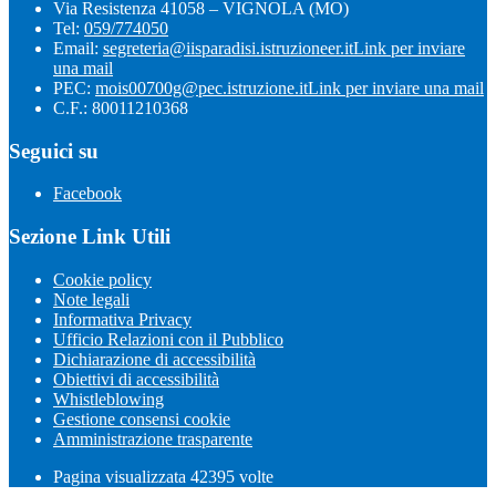
Via Resistenza 41058 – VIGNOLA (MO)
Tel:
059/774050
Email:
segreteria@iisparadisi.istruzioneer.it
Link per inviare
una mail
PEC:
mois00700g@pec.istruzione.it
Link per inviare una mail
C.F.: 80011210368
Seguici su
Facebook
Sezione Link Utili
Cookie policy
Note legali
Informativa Privacy
Ufficio Relazioni con il Pubblico
Dichiarazione di accessibilità
Obiettivi di accessibilità
Whistleblowing
Gestione consensi cookie
Amministrazione trasparente
Pagina visualizzata
42395
volte