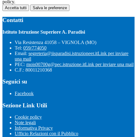
policy.
Accetta tutti
Salva le preferenze
Contatti
Istituto Istruzione Superiore A. Paradisi
Via Resistenza 41058 – VIGNOLA (MO)
Tel:
059/774050
Email:
segreteria@iisparadisi.istruzioneer.it
Link per inviare
una mail
PEC:
mois00700g@pec.istruzione.it
Link per inviare una mail
C.F.: 80011210368
Seguici su
Facebook
Sezione Link Utili
Cookie policy
Note legali
Informativa Privacy
Ufficio Relazioni con il Pubblico