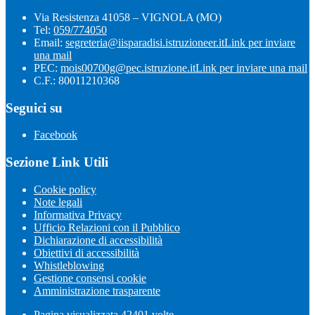
Via Resistenza 41058 – VIGNOLA (MO)
Tel:
059/774050
Email:
segreteria@iisparadisi.istruzioneer.it
Link per inviare
una mail
PEC:
mois00700g@pec.istruzione.it
Link per inviare una mail
C.F.: 80011210368
Seguici su
Facebook
Sezione Link Utili
Cookie policy
Note legali
Informativa Privacy
Ufficio Relazioni con il Pubblico
Dichiarazione di accessibilità
Obiettivi di accessibilità
Whistleblowing
Gestione consensi cookie
Amministrazione trasparente
Pagina visualizzata
42401
volte