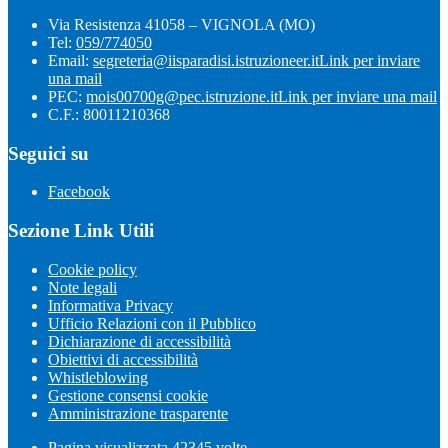
Via Resistenza 41058 – VIGNOLA (MO)
Tel:
059/774050
Email:
segreteria@iisparadisi.istruzioneer.it
Link per inviare
una mail
PEC:
mois00700g@pec.istruzione.it
Link per inviare una mail
C.F.: 80011210368
Seguici su
Facebook
Sezione Link Utili
Cookie policy
Note legali
Informativa Privacy
Ufficio Relazioni con il Pubblico
Dichiarazione di accessibilità
Obiettivi di accessibilità
Whistleblowing
Gestione consensi cookie
Amministrazione trasparente
Pagina visualizzata
42345
volte