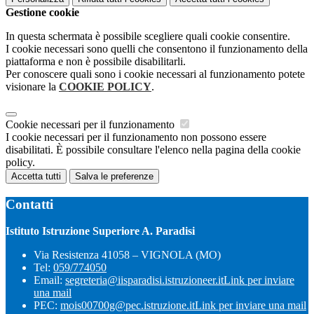
Gestione cookie
In questa schermata è possibile scegliere quali cookie consentire.
I cookie necessari sono quelli che consentono il funzionamento della
piattaforma e non è possibile disabilitarli.
Per conoscere quali sono i cookie necessari al funzionamento potete
visionare la
COOKIE POLICY
.
Cookie necessari per il funzionamento
I cookie necessari per il funzionamento non possono essere
disabilitati. È possibile consultare l'elenco nella pagina della cookie
policy.
Accetta tutti
Salva le preferenze
Contatti
Istituto Istruzione Superiore A. Paradisi
Via Resistenza 41058 – VIGNOLA (MO)
Tel:
059/774050
Email:
segreteria@iisparadisi.istruzioneer.it
Link per inviare
una mail
PEC:
mois00700g@pec.istruzione.it
Link per inviare una mail