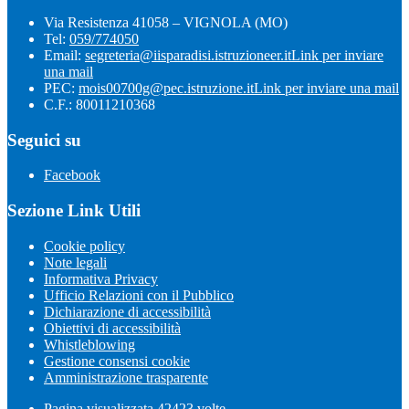
Via Resistenza 41058 – VIGNOLA (MO)
Tel:
059/774050
Email:
segreteria@iisparadisi.istruzioneer.it
Link per inviare
una mail
PEC:
mois00700g@pec.istruzione.it
Link per inviare una mail
C.F.: 80011210368
Seguici su
Facebook
Sezione Link Utili
Cookie policy
Note legali
Informativa Privacy
Ufficio Relazioni con il Pubblico
Dichiarazione di accessibilità
Obiettivi di accessibilità
Whistleblowing
Gestione consensi cookie
Amministrazione trasparente
Pagina visualizzata
42423
volte