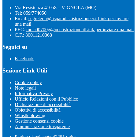
Via Resistenza 41058 – VIGNOLA (MO)
Tel:
059/774050
Email:
segreteria@iisparadisi.istruzioneer.it
Link per inviare
una mail
PEC:
mois00700g@pec.istruzione.it
Link per inviare una mail
C.F.: 80011210368
Seguici su
Facebook
Sezione Link Utili
Cookie policy
Note legali
Informativa Privacy
Ufficio Relazioni con il Pubblico
Dichiarazione di accessibilità
Obiettivi di accessibilità
Whistleblowing
Gestione consensi cookie
Amministrazione trasparente
Pagina visualizzata
42381
volte