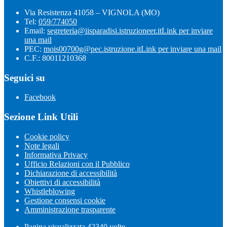
Via Resistenza 41058 – VIGNOLA (MO)
Tel:
059/774050
Email:
segreteria@iisparadisi.istruzioneer.it
Link per inviare
una mail
PEC:
mois00700g@pec.istruzione.it
Link per inviare una mail
C.F.: 80011210368
Seguici su
Facebook
Sezione Link Utili
Cookie policy
Note legali
Informativa Privacy
Ufficio Relazioni con il Pubblico
Dichiarazione di accessibilità
Obiettivi di accessibilità
Whistleblowing
Gestione consensi cookie
Amministrazione trasparente
Pagina visualizzata
42340
volte