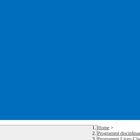
Home
>
Programmi disciplinar
Programmi Liceo Cla