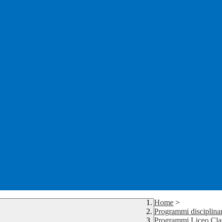
Home
>
Programmi disciplinar
Programmi Liceo Cla