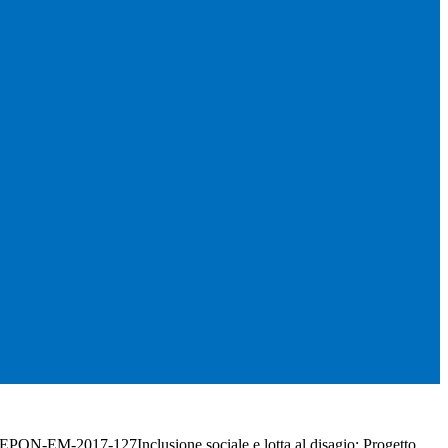
ON-EM-2017-127Inclusione sociale e lotta al disagio: Progetto