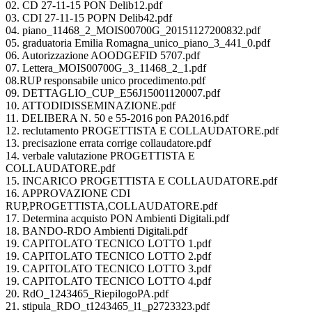
02. CD 27-11-15 PON Delib12.pdf
03. CDI 27-11-15 POPN Delib42.pdf
04. piano_11468_2_MOIS00700G_20151127200832.pdf
05. graduatoria Emilia Romagna_unico_piano_3_441_0.pdf
06. Autorizzazione AOODGEFID 5707.pdf
07. Lettera_MOIS00700G_3_11468_2_1.pdf
08.RUP responsabile unico procedimento.pdf
09. DETTAGLIO_CUP_E56J15001120007.pdf
10. ATTODIDISSEMINAZIONE.pdf
11. DELIBERA N. 50 e 55-2016 pon PA2016.pdf
12. reclutamento PROGETTISTA E COLLAUDATORE.pdf
13. precisazione errata corrige collaudatore.pdf
14. verbale valutazione PROGETTISTA E
COLLAUDATORE.pdf
15. INCARICO PROGETTISTA E COLLAUDATORE.pdf
16. APPROVAZIONE CDI
RUP,PROGETTISTA,COLLAUDATORE.pdf
17. Determina acquisto PON Ambienti Digitali.pdf
18. BANDO-RDO Ambienti Digitali.pdf
19. CAPITOLATO TECNICO LOTTO 1.pdf
19. CAPITOLATO TECNICO LOTTO 2.pdf
19. CAPITOLATO TECNICO LOTTO 3.pdf
19. CAPITOLATO TECNICO LOTTO 4.pdf
20. RdO_1243465_RiepilogoPA.pdf
21. stipula_RDO_t1243465_l1_p2723323.pdf