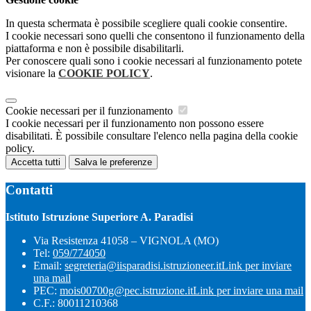
In questa schermata è possibile scegliere quali cookie consentire.
I cookie necessari sono quelli che consentono il funzionamento della
piattaforma e non è possibile disabilitarli.
Per conoscere quali sono i cookie necessari al funzionamento potete
visionare la
COOKIE POLICY
.
Cookie necessari per il funzionamento
I cookie necessari per il funzionamento non possono essere
disabilitati. È possibile consultare l'elenco nella pagina della cookie
policy.
Accetta tutti
Salva le preferenze
Contatti
Istituto Istruzione Superiore A. Paradisi
Via Resistenza 41058 – VIGNOLA (MO)
Tel:
059/774050
Email:
segreteria@iisparadisi.istruzioneer.it
Link per inviare
una mail
PEC:
mois00700g@pec.istruzione.it
Link per inviare una mail
C.F.: 80011210368