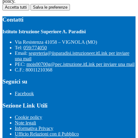
policy.
Accetta tutti
Salva le preferenze
Contatti
Istituto Istruzione Superiore A. Paradisi
Via Resistenza 41058 – VIGNOLA (MO)
Tel:
059/774050
Email:
segreteria@iisparadisi.istruzioneer.it
Link per inviare
una mail
PEC:
mois00700g@pec.istruzione.it
Link per inviare una mail
C.F.: 80011210368
Seguici su
Facebook
Sezione Link Utili
Cookie policy
Note legali
Informativa Privacy
Ufficio Relazioni con il Pubblico