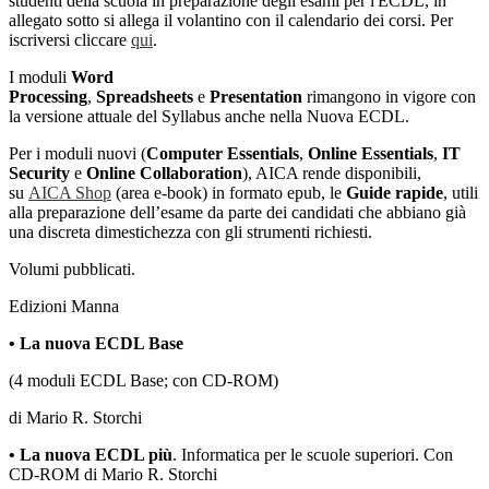
studenti della scuola in preparazione degli esami per l'ECDL, in
allegato sotto si allega il volantino con il calendario dei corsi. Per
iscriversi cliccare
qui
.
I moduli
Word
Processing
,
Spreadsheets
e
Presentation
rimangono in vigore con
la versione attuale del Syllabus anche nella Nuova ECDL.
Per i moduli nuovi (
Computer Essentials
,
Online Essentials
,
IT
Security
e
Online Collaboration
), AICA rende disponibili,
su
AICA Shop
(area e-book) in formato epub, le
Guide rapide
, utili
alla preparazione dell’esame da parte dei candidati che abbiano già
una discreta dimestichezza con gli strumenti richiesti.
Volumi pubblicati.
Edizioni Manna
• La nuova ECDL Base
(4 moduli ECDL Base; con CD-ROM)
di Mario R. Storchi
• La nuova ECDL più
. Informatica per le scuole superiori. Con
CD-ROM di Mario R. Storchi