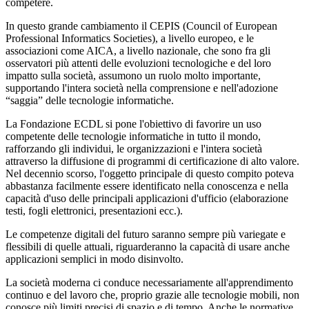
competere.
In questo grande cambiamento il CEPIS (Council of European
Professional Informatics Societies), a livello europeo, e le
associazioni come AICA, a livello nazionale, che sono fra gli
osservatori più attenti delle evoluzioni tecnologiche e del loro
impatto sulla società, assumono un ruolo molto importante,
supportando l'intera società nella comprensione e nell'adozione
“saggia” delle tecnologie informatiche.
La Fondazione ECDL si pone l'obiettivo di favorire un uso
competente delle tecnologie informatiche in tutto il mondo,
rafforzando gli individui, le organizzazioni e l'intera società
attraverso la diffusione di programmi di certificazione di alto valore.
Nel decennio scorso, l'oggetto principale di questo compito poteva
abbastanza facilmente essere identificato nella conoscenza e nella
capacità d'uso delle principali applicazioni d'ufficio (elaborazione
testi, fogli elettronici, presentazioni ecc.).
Le competenze digitali del futuro saranno sempre più variegate e
flessibili di quelle attuali, riguarderanno la capacità di usare anche
applicazioni semplici in modo disinvolto.
La società moderna ci conduce necessariamente all'apprendimento
continuo e del lavoro che, proprio grazie alle tecnologie mobili, non
conosce più limiti precisi di spazio e di tempo. Anche le normative