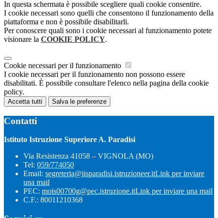
In questa schermata è possibile scegliere quali cookie consentire.
I cookie necessari sono quelli che consentono il funzionamento della
piattaforma e non è possibile disabilitarli.
Per conoscere quali sono i cookie necessari al funzionamento potete
visionare la
COOKIE POLICY
.
Cookie necessari per il funzionamento
I cookie necessari per il funzionamento non possono essere
disabilitati. È possibile consultare l'elenco nella pagina della cookie
policy.
Accetta tutti
Salva le preferenze
Contatti
Istituto Istruzione Superiore A. Paradisi
Via Resistenza 41058 – VIGNOLA (MO)
Tel:
059/774050
Email:
segreteria@iisparadisi.istruzioneer.it
Link per inviare
una mail
PEC:
mois00700g@pec.istruzione.it
Link per inviare una mail
C.F.: 80011210368