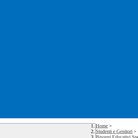
Home
>
Studenti e Genitori
>
Bisogni Educativi Spe