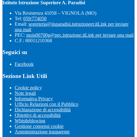
Istituto Istruzione Superiore A. Paradisi
Via Resistenza 41058 – VIGNOLA (MO)
Tel:
059/774050
Email:
segreteria@iisparadisi.istruzioneer.it
Link per inviare
una mail
PEC:
mois00700g@pec.istruzione.it
Link per inviare una mail
C.F.: 80011210368
Seguici su
Facebook
Sezione Link Utili
Cookie policy
Note legali
Informativa Privacy
Ufficio Relazioni con il Pubblico
Dichiarazione di accessibilità
Obiettivi di accessibilità
Whistleblowing
Gestione consensi cookie
Amministrazione trasparente