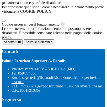
piattaforma e non è possibile disabilitarli.
Per conoscere quali sono i cookie necessari al funzionamento potete
visionare la
COOKIE POLICY
.
Cookie necessari per il funzionamento
I cookie necessari per il funzionamento non possono essere
disabilitati. È possibile consultare l'elenco nella pagina della cookie
policy.
Accetta tutti
Salva le preferenze
Contatti
Istituto Istruzione Superiore A. Paradisi
Via Resistenza 41058 – VIGNOLA (MO)
Tel:
059/774050
Email:
segreteria@iisparadisi.istruzioneer.it
Link per inviare
una mail
PEC:
mois00700g@pec.istruzione.it
Link per inviare una mail
C.F.: 80011210368
Seguici su