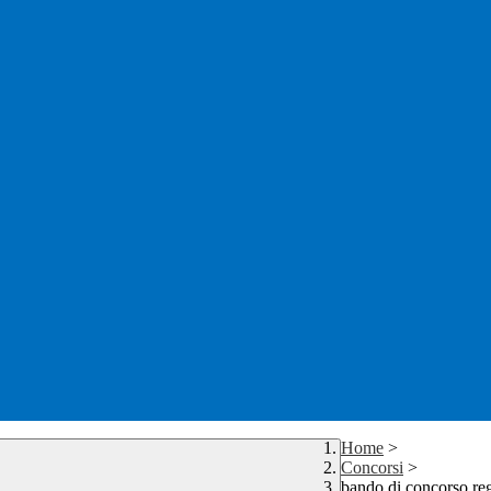
Home
>
Concorsi
>
bando di concorso r