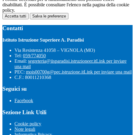
disabilitati. È possibile consultare l'elenco nella pagina della cookie
policy.
Accetta tutti
Salva le preferenze
Contatti
Istituto Istruzione Superiore A. Paradisi
Via Resistenza 41058 – VIGNOLA (MO)
Tel:
059/774050
Email:
segreteria@iisparadisi.istruzioneer.it
Link per inviare
una mail
PEC:
mois00700g@pec.istruzione.it
Link per inviare una mail
C.F.: 80011210368
Seguici su
Facebook
Sezione Link Utili
Cookie policy
Note legali
Informativa Privacy