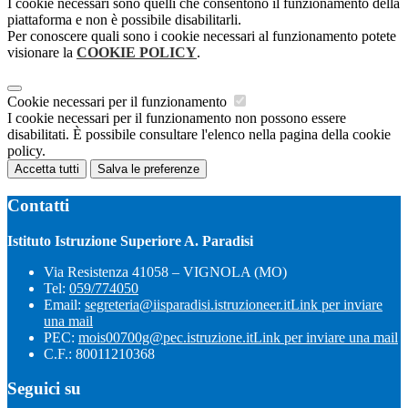
I cookie necessari sono quelli che consentono il funzionamento della
piattaforma e non è possibile disabilitarli.
Per conoscere quali sono i cookie necessari al funzionamento potete
visionare la
COOKIE POLICY
.
Cookie necessari per il funzionamento
I cookie necessari per il funzionamento non possono essere
disabilitati. È possibile consultare l'elenco nella pagina della cookie
policy.
Accetta tutti
Salva le preferenze
Contatti
Istituto Istruzione Superiore A. Paradisi
Via Resistenza 41058 – VIGNOLA (MO)
Tel:
059/774050
Email:
segreteria@iisparadisi.istruzioneer.it
Link per inviare
una mail
PEC:
mois00700g@pec.istruzione.it
Link per inviare una mail
C.F.: 80011210368
Seguici su