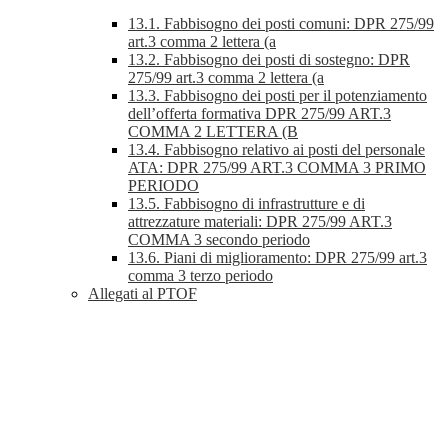
13.1. Fabbisogno dei posti comuni: DPR 275/99
art.3 comma 2 lettera (a
13.2. Fabbisogno dei posti di sostegno: DPR
275/99 art.3 comma 2 lettera (a
13.3. Fabbisogno dei posti per il potenziamento
dell’offerta formativa DPR 275/99 ART.3
COMMA 2 LETTERA (B
13.4. Fabbisogno relativo ai posti del personale
ATA: DPR 275/99 ART.3 COMMA 3 PRIMO
PERIODO
13.5. Fabbisogno di infrastrutture e di
attrezzature materiali: DPR 275/99 ART.3
COMMA 3 secondo periodo
13.6. Piani di miglioramento: DPR 275/99 art.3
comma 3 terzo periodo
Allegati al PTOF