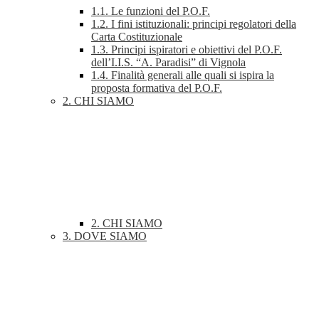
1.1. Le funzioni del P.O.F.
1.2. I fini istituzionali: principi regolatori della
Carta Costituzionale
1.3. Principi ispiratori e obiettivi del P.O.F.
dell’I.I.S. “A. Paradisi” di Vignola
1.4. Finalità generali alle quali si ispira la
proposta formativa del P.O.F.
2. CHI SIAMO
2. CHI SIAMO
3. DOVE SIAMO