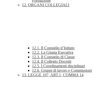
Formazione
12. ORGANI COLLEGIALI
12.1. Il Consiglio d’Istituto
12.2. La Giunta Esecutiva
12.3. Il Consiglio di Classe
12.4. Il Collegio Docenti
12.5. I Coordinamenti disciplinari
12.6. Gruppi di lavoro e Commissioni
13. LEGGE 107, ART.1, COMMA 14