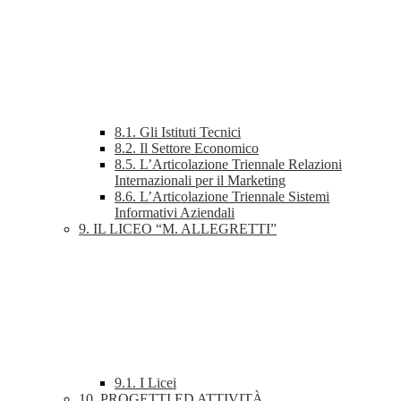
8.1. Gli Istituti Tecnici
8.2. Il Settore Economico
8.5. L’Articolazione Triennale Relazioni
Internazionali per il Marketing
8.6. L’Articolazione Triennale Sistemi
Informativi Aziendali
9. IL LICEO “M. ALLEGRETTI”
9.1. I Licei
10. PROGETTI ED ATTIVITÀ