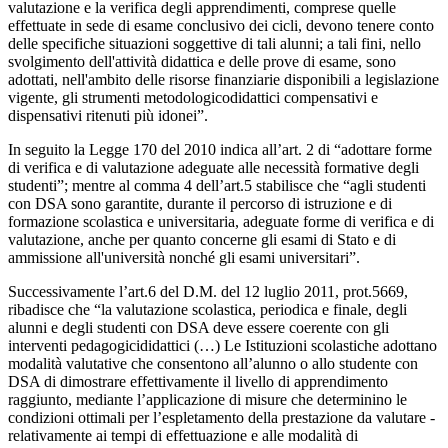
valutazione e la verifica degli apprendimenti, comprese quelle
effettuate in sede di esame conclusivo dei cicli, devono tenere conto
delle specifiche situazioni soggettive di tali alunni; a tali fini, nello
svolgimento dell'attività didattica e delle prove di esame, sono
adottati, nell'ambito delle risorse finanziarie disponibili a legislazione
vigente, gli strumenti metodologicodidattici compensativi e
dispensativi ritenuti più idonei”.
In seguito la Legge 170 del 2010 indica all’art. 2 di “adottare forme
di verifica e di valutazione adeguate alle necessità formative degli
studenti”; mentre al comma 4 dell’art.5 stabilisce che “agli studenti
con DSA sono garantite, durante il percorso di istruzione e di
formazione scolastica e universitaria, adeguate forme di verifica e di
valutazione, anche per quanto concerne gli esami di Stato e di
ammissione all'università nonché gli esami universitari”.
Successivamente l’art.6 del D.M. del 12 luglio 2011, prot.5669,
ribadisce che “la valutazione scolastica, periodica e finale, degli
alunni e degli studenti con DSA deve essere coerente con gli
interventi pedagogicididattici (…) Le Istituzioni scolastiche adottano
modalità valutative che consentono all’alunno o allo studente con
DSA di dimostrare effettivamente il livello di apprendimento
raggiunto, mediante l’applicazione di misure che determinino le
condizioni ottimali per l’espletamento della prestazione da valutare -
relativamente ai tempi di effettuazione e alle modalità di