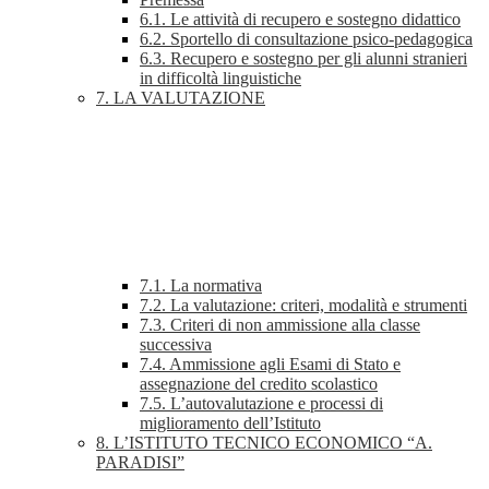
6.1. Le attività di recupero e sostegno didattico
6.2. Sportello di consultazione psico-pedagogica
6.3. Recupero e sostegno per gli alunni stranieri
in difficoltà linguistiche
7. LA VALUTAZIONE
7.1. La normativa
7.2. La valutazione: criteri, modalità e strumenti
7.3. Criteri di non ammissione alla classe
successiva
7.4. Ammissione agli Esami di Stato e
assegnazione del credito scolastico
7.5. L’autovalutazione e processi di
miglioramento dell’Istituto
8. L’ISTITUTO TECNICO ECONOMICO “A.
PARADISI”