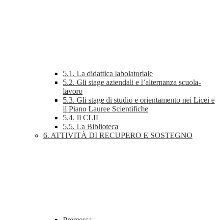
5.1. La didattica labolatoriale
5.2. Gli stage aziendali e l’alternanza scuola-
lavoro
5.3. Gli stage di studio e orientamento nei Licei e
il Piano Lauree Scientifiche
5.4. Il CLIL
5.5. La Biblioteca
6. ATTIVITÀ DI RECUPERO E SOSTEGNO
Premessa