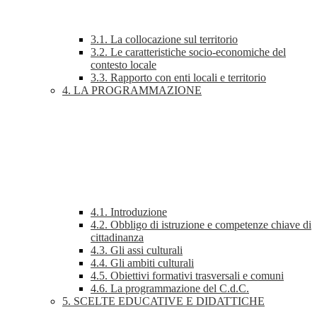
3.1. La collocazione sul territorio
3.2. Le caratteristiche socio-economiche del
contesto locale
3.3. Rapporto con enti locali e territorio
4. LA PROGRAMMAZIONE
4.1. Introduzione
4.2. Obbligo di istruzione e competenze chiave di
cittadinanza
4.3. Gli assi culturali
4.4. Gli ambiti culturali
4.5. Obiettivi formativi trasversali e comuni
4.6. La programmazione del C.d.C.
5. SCELTE EDUCATIVE E DIDATTICHE