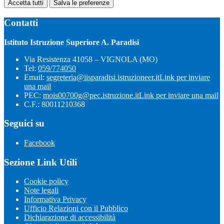
Accetta tutti
Salva le preferenze
Contatti
Istituto Istruzione Superiore A. Paradisi
Via Resistenza 41058 – VIGNOLA (MO)
Tel:
059/774050
Email:
segreteria@iisparadisi.istruzioneer.it
Link per inviare
una mail
PEC:
mois00700g@pec.istruzione.it
Link per inviare una mail
C.F.: 80011210368
Seguici su
Facebook
Sezione Link Utili
Cookie policy
Note legali
Informativa Privacy
Ufficio Relazioni con il Pubblico
Dichiarazione di accessibilità