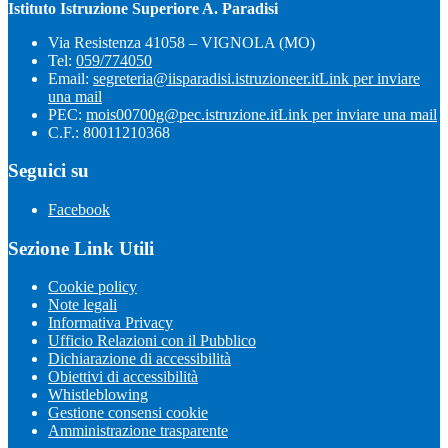
Istituto Istruzione Superiore A. Paradisi
Via Resistenza 41058 – VIGNOLA (MO)
Tel:
059/774050
Email:
segreteria@iisparadisi.istruzioneer.it
Link per inviare
una mail
PEC:
mois00700g@pec.istruzione.it
Link per inviare una mail
C.F.: 80011210368
Seguici su
Facebook
Sezione Link Utili
Cookie policy
Note legali
Informativa Privacy
Ufficio Relazioni con il Pubblico
Dichiarazione di accessibilità
Obiettivi di accessibilità
Whistleblowing
Gestione consensi cookie
Amministrazione trasparente