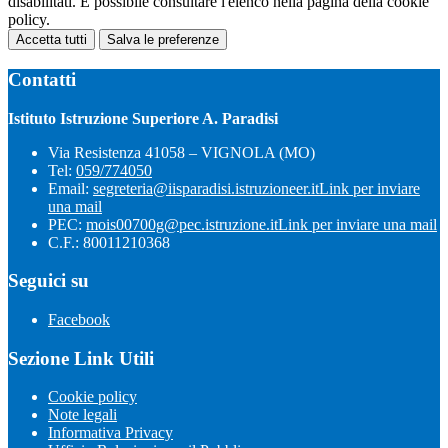
disabilitati. È possibile consultare l'elenco nella pagina della cookie
policy.
Accetta tutti
Salva le preferenze
Contatti
Istituto Istruzione Superiore A. Paradisi
Via Resistenza 41058 – VIGNOLA (MO)
Tel:
059/774050
Email:
segreteria@iisparadisi.istruzioneer.it
Link per inviare
una mail
PEC:
mois00700g@pec.istruzione.it
Link per inviare una mail
C.F.: 80011210368
Seguici su
Facebook
Sezione Link Utili
Cookie policy
Note legali
Informativa Privacy