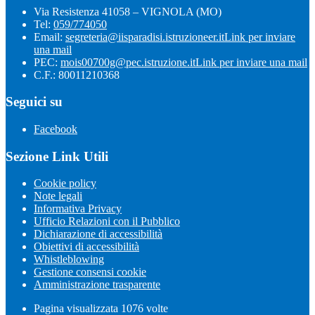
Via Resistenza 41058 – VIGNOLA (MO)
Tel:
059/774050
Email:
segreteria@iisparadisi.istruzioneer.it
Link per inviare
una mail
PEC:
mois00700g@pec.istruzione.it
Link per inviare una mail
C.F.: 80011210368
Seguici su
Facebook
Sezione Link Utili
Cookie policy
Note legali
Informativa Privacy
Ufficio Relazioni con il Pubblico
Dichiarazione di accessibilità
Obiettivi di accessibilità
Whistleblowing
Gestione consensi cookie
Amministrazione trasparente
Pagina visualizzata
1076
volte