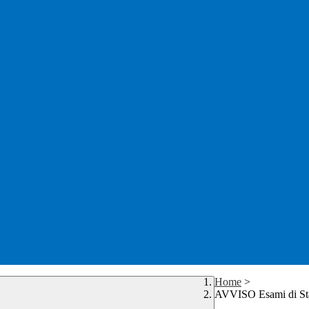
Home
>
AVVISO Esami di St