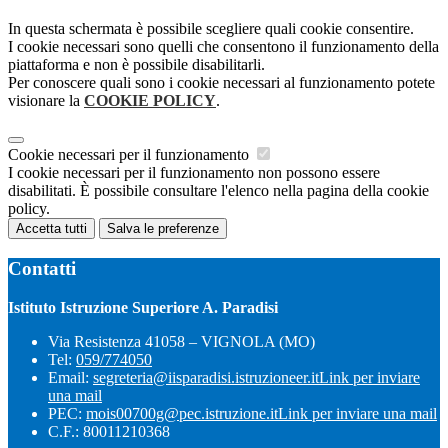
In questa schermata è possibile scegliere quali cookie consentire.
I cookie necessari sono quelli che consentono il funzionamento della
piattaforma e non è possibile disabilitarli.
Per conoscere quali sono i cookie necessari al funzionamento potete
visionare la
COOKIE POLICY
.
Cookie necessari per il funzionamento
I cookie necessari per il funzionamento non possono essere
disabilitati. È possibile consultare l'elenco nella pagina della cookie
policy.
Accetta tutti
Salva le preferenze
Contatti
Istituto Istruzione Superiore A. Paradisi
Via Resistenza 41058 – VIGNOLA (MO)
Tel:
059/774050
Email:
segreteria@iisparadisi.istruzioneer.it
Link per inviare
una mail
PEC:
mois00700g@pec.istruzione.it
Link per inviare una mail
C.F.: 80011210368