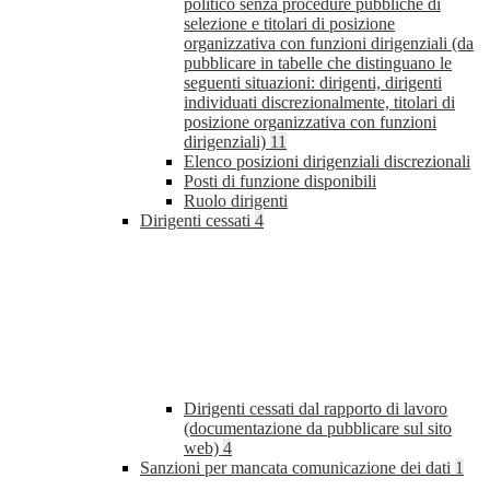
politico senza procedure pubbliche di
selezione e titolari di posizione
organizzativa con funzioni dirigenziali (da
pubblicare in tabelle che distinguano le
seguenti situazioni: dirigenti, dirigenti
individuati discrezionalmente, titolari di
posizione organizzativa con funzioni
dirigenziali)
11
Elenco posizioni dirigenziali discrezionali
Posti di funzione disponibili
Ruolo dirigenti
Dirigenti cessati
4
Dirigenti cessati dal rapporto di lavoro
(documentazione da pubblicare sul sito
web)
4
Sanzioni per mancata comunicazione dei dati
1