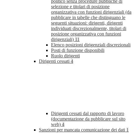
politico senza procedure pubbliche di
selezione e titolari di posizione
organizzativa con funzioni dirigenziali (da
pubblicare in tabelle che distinguano le
seguenti situazioni: dirigenti, dirigenti
individuati discrezionalmente, titolari di
posizione organizzativa con funzioni
dirigenziali)
11
Elenco posizioni dirigenziali discrezionali
Posti di funzione disponibili
Ruolo dirigenti
Dirigenti cessati
4
Dirigenti cessati dal rapporto di lavoro
(documentazione da pubblicare sul sito
web)
4
Sanzioni per mancata comunicazione dei dati
1